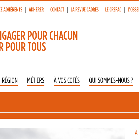
CE ADHÉRENTS
ADHÉRER
CONTACT
LA REVUE CADRES
LE CREFAC
L’OBSE
p
vigation
NGAGER POUR CHACUN
R POUR TOUS
N RÉGION
MÉTIERS
À VOS COTÉS
QUI SOMMES-NOUS ?
À