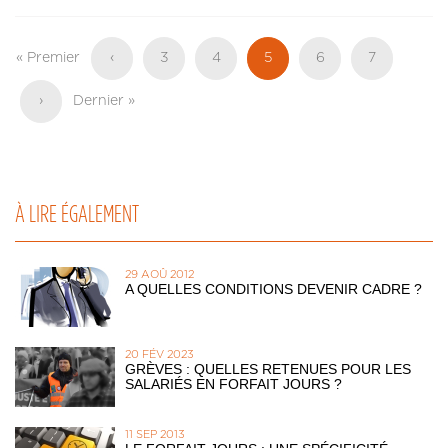
Pagination
Première
« Premier
Page
‹
Page
3
Page
4
Page
5
Page
6
Page
7
page
précédente
actuelle
Page
›
Dernière
Dernier »
suivante
page
À LIRE ÉGALEMENT
29 AOÛ 2012
A QUELLES CONDITIONS DEVENIR CADRE ?
20 FÉV 2023
GRÈVES : QUELLES RETENUES POUR LES
SALARIÉS EN FORFAIT JOURS ?
11 SEP 2013