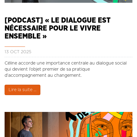
CONTACT
LA REVUE CADRES
[PODCAST] « LE DIALOGUE EST
LE CREFAC
NÉCESSAIRE POUR LE VIVRE
L’OBSERVATOIRE DES CADRES
ENSEMBLE »
13 OCT 2025
Céline accorde une importance centrale au dialogue social
qui devient l’objet premier de sa pratique
d’accompagnement au changement.
Lire la suite ...