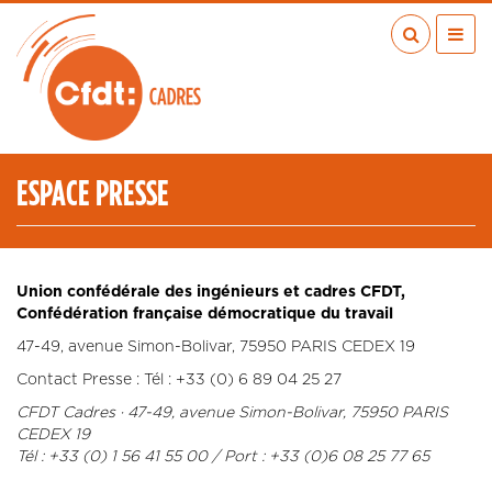
Aller
au
contenu
principal
ACTUALITÉS
PUBLICATIONS
MÉDIAS
ESPACE PRESSE
EN RÉGION
MÉTIERS
À VOS COTÉS
Union confédérale des ingénieurs et cadres CFDT,
QUI SOMMES-NOUS ?
Confédération française démocratique du travail
LES TRANSITIONS JUSTES
47-49, avenue Simon-Bolivar, 75950 PARIS CEDEX 19
Contact Presse : Tél : +33 (0) 6 89 04 25 27
IA
CFDT Cadres · 47-49, avenue Simon-Bolivar, 75950 PARIS
ESPACE ADHÉRENTS
CEDEX 19
ADHÉRER
Tél : +33 (0) 1 56 41 55 00 / Port : +33 (0)6 08 25 77 65