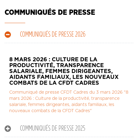
CONTACT
LA REVUE CADRES
COMMUNIQUÉS DE PRESSE
LE CREFAC
L’OBSERVATOIRE DES CADRES
COMMUNIQUÉS DE PRESSE 2026
8 MARS 2026 : CULTURE DE LA
PRODUCTIVITÉ, TRANSPARENCE
SALARIALE, FEMMES DIRIGEANTES,
AIDANTS FAMILIAUX, LES NOUVEAUX
COMBATS DE LA CFDT CADRES
Communiqué de presse CFDT Cadres du 3 mars 2026 "8
mars 2026 : Culture de la productivité, transparence
salariale, femmes dirigeantes, aidants familiaux, les
nouveaux combats de la CFDT Cadres"
COMMUNIQUÉS DE PRESSE 2025