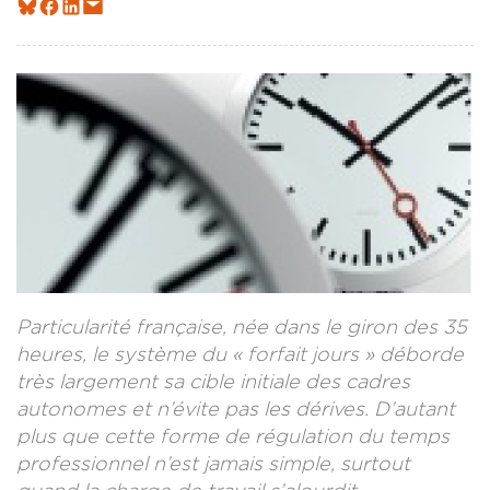
CONTACT
LA REVUE CADRES
LE CREFAC
L’OBSERVATOIRE DES CADRES
Particularité française, née dans le giron des 35
heures, le système du « forfait jours » déborde
très largement sa cible initiale des cadres
autonomes et n’évite pas les dérives. D’autant
plus que cette forme de régulation du temps
professionnel n’est jamais simple, surtout