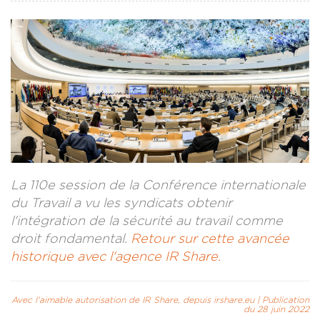
CONTACT
LA REVUE CADRES
LE CREFAC
L’OBSERVATOIRE DES CADRES
La 110e session de la Conférence internationale
du Travail a vu les syndicats obtenir
l'intégration de la sécurité au travail comme
droit fondamental.
Retour sur cette avancée
historique avec l'agence IR Share.
Avec l'aimable autorisation de IR Share, depuis irshare.eu | Publication
du 28 juin 2022