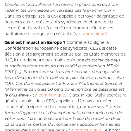
bénéficient actuellement à travers le globe, ainsi qu’à des
indemnités de maladie universelles dès le premier jour
».
Dans les entreprises, la CSI appelle à octroyer davantage de
pouvoirs aux représentants syndicaux en charge de la
sécurité au travail et à accroître le nombre d’instances
paritaires en charge de la sécurité (v.
communiqué
).
Quel est l’impact en Europe ?
Comme le souligne la
Confédération européenne des syndicats (CES), si cette
décision a été largement soutenue par les États membres de
l’UE, il n’en demeure pas moins qu’«
une douzaine de pays
européens n'ont toujours pas ratifié la convention 155 de
l'OIT […]. Et parmi eux se trouvent certains des pays où le
taux d'accidents du travail est le plus élevé au monde, selon
l'OIT. Ces données placent la France, l'Autriche, la Suisse et
l'Allemagne parmi les 20 pays où le nombre de blessures est
le plus élevé
» (v.
communiqué
). Claes-Mikael Stahl, secrétaire
général adjoint de la CES, appelle les 12 pays européens
concernés à signer cette convention, car «
ce serait la pire
forme d'hypocrisie et d'exceptionnalisme européen que de
voter pour faire de la sécurité sur le lieu de travail un droit
dans d'autres parties du monde sans appliquer les mêmes
normes dans son propre pays
» (v.
communiqué
). À noter