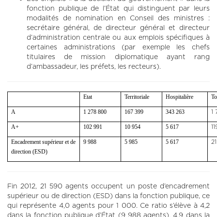
fonction publique de l’État qui distinguent par leurs
modalités de nomination en Conseil des ministres :
secrétaire général, de directeur général et directeur
d’administration centrale ou aux emplois spécifiques à
certaines administrations (par exemple les chefs
titulaires de mission diplomatique ayant rang
d’ambassadeur, les préfets, les recteurs).
Etat
Territoriale
Hospitalière
To
A
1 278 800
167 399
343 263
1
A+
102 991
10 954
5 617
1
Encadrement supérieur et de
9 988
5 985
5 617
2
direction (ESD)
Fin 2012, 21 590 agents occupent un poste d’encadrement
supérieur ou de direction (ESD) dans la fonction publique, ce
qui représente 4,0 agents pour 1 000. Ce ratio s’élève à 4,2
dans la fonction publique d’État (9 988 agents), 4,9 dans la