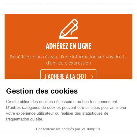
ADHÉREZ EN LIGNE
Bénéficiez d'un réseau, d'une information sur vos droits,
d'un lieu d'expression
J'ADHÈRE À LA CFDT
Gestion des cookies
Ce site utilise des cookies nécessaires au bon fonctionnement.
D’autres catégories de cookies peuvent être utilisées pour améliorer
votre expérience utilisateur ou réaliser des statistiques de
fréquentation du site.
CONTACT
MENTIONS LÉGALES
ESPACE PRESSE
GESTION COOKIES
Pied
Copyright © CFDT Cadres - 2026
Consentements certifiés par