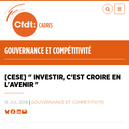
Aller
au
contenu
principal
ACTUALITÉS
PUBLICATIONS
MÉDIAS
GOUVERNANCE ET COMPÉTITIVITÉ
EN RÉGION
MÉTIERS
À VOS COTÉS
[CESE] " INVESTIR, C'EST CROIRE EN
QUI SOMMES-NOUS ?
L'AVENIR "
LES TRANSITIONS JUSTES
IA
18 JUL 2018
GOUVERNANCE ET COMPÉTITIVITÉ
ESPACE ADHÉRENTS
ADHÉRER