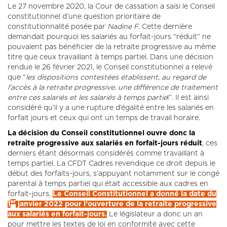
Le 27 novembre 2020, la Cour de cassation a saisi le Conseil
constitutionnel d’une question prioritaire de
constitutionnalité posée par
Nadine F
. Cette dernière
demandait pourquoi les salariés au forfait-jours “réduit” ne
pouvaient pas bénéficier de la retraite progressive au même
titre que ceux travaillant à temps partiel. Dans une décision
rendue le 26 février 2021, le Conseil constitutionnel a relevé
que “
les dispositions contestées établissent, au regard de
l'accès à la retraite progressive, une différence de traitement
entre ces salariés et les salariés à temps partie
l”. Il est ainsi
considéré qu’il y a une rupture d’égalité entre les salariés en
forfait jours et ceux qui ont un temps de travail horaire.
La décision du Conseil constitutionnel ouvre donc la
retraite progressive aux salariés en forfait-jours réduit
, ces
derniers étant désormais considérés comme travaillant à
temps partiel. La CFDT Cadres revendique ce droit depuis le
début des forfaits-jours, s’appuyant notamment sur le congé
parental à temps partiel qui était accessible aux cadres en
forfait-jours.
Le Conseil Constitutionnel a donné la date du
er
1
janvier 2022 pour l’ouverture de la retraite progressive
aux salariés en forfait-jours.
Le législateur a donc un an
pour mettre les textes de loi en conformité avec cette