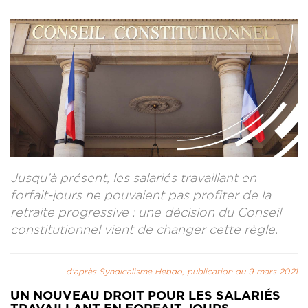
CONTACT
LA REVUE CADRES
LE CREFAC
L’OBSERVATOIRE DES CADRES
Jusqu’à présent, les salariés travaillant en
forfait-jours ne pouvaient pas profiter de la
retraite progressive : une décision du Conseil
constitutionnel vient de changer cette règle.
d'après Syndicalisme Hebdo, publication du 9 mars 2021
UN NOUVEAU DROIT POUR LES SALARIÉS