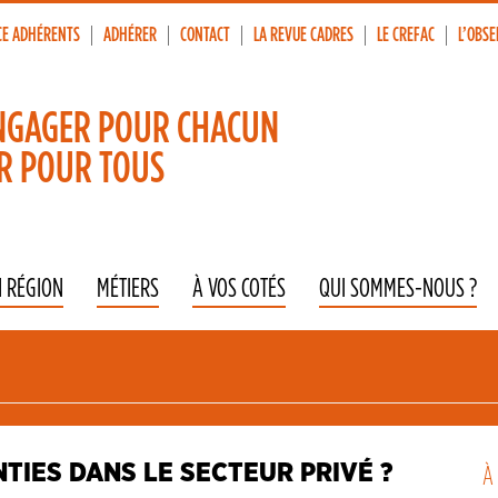
CE ADHÉRENTS
ADHÉRER
CONTACT
LA REVUE CADRES
LE CREFAC
L’OBSE
p
vigation
NGAGER POUR CHACUN
R POUR TOUS
N RÉGION
MÉTIERS
À VOS COTÉS
QUI SOMMES-NOUS ?
TIES DANS LE SECTEUR PRIVÉ ?
À