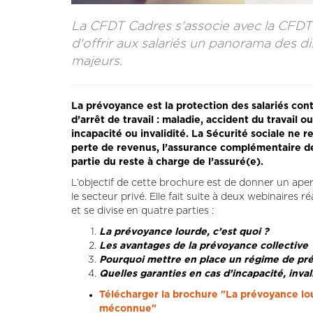
La CFDT Cadres s'associe avec la CFDT 
d'offrir aux salariés un panorama des d
majeurs.
La prévoyance est la protection des salariés con
d’arrêt de travail : maladie, accident du travail o
incapacité ou invalidité. La Sécurité sociale ne 
perte de revenus, l’assurance complémentaire de
partie du reste à charge de l’assuré(e).
L’objectif de cette brochure est de donner un ape
le secteur privé. Elle fait suite à deux webinaires r
et se divise en quatre parties :
La prévoyance lourde, c’est quoi ?
Les avantages de la prévoyance collective
Pourquoi mettre en place un régime de pr
Quelles garanties en cas d’incapacité, inval
Télécharger la brochure "La prévoyance lou
méconnue"