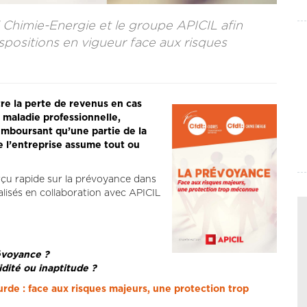
Chimie-Energie et le groupe APICIL afin
ispositions en vigueur face aux risques
tre la perte de revenus en cas
u maladie professionnelle,
remboursant qu’une partie de la
 l’entreprise assume tout ou
rçu rapide sur la prévoyance dans
éalisés en collaboration avec APICIL
évoyance ?
idité ou inaptitude ?
rde : face aux risques majeurs, une protection trop