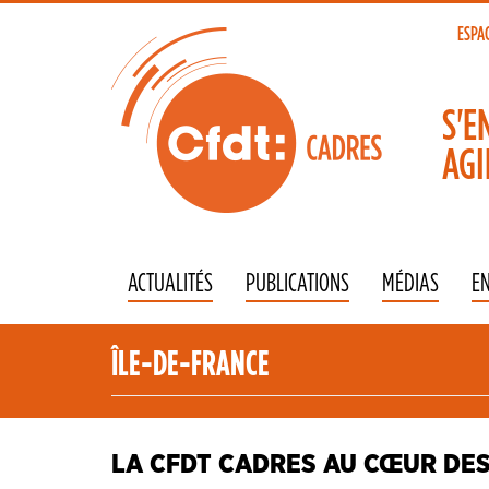
Aller
au
ESPA
To
contenu
principal
na
S'E
AGI
ACTUALITÉS
PUBLICATIONS
MÉDIAS
E
ÎLE-DE-FRANCE
LA CFDT CADRES AU CŒUR DE