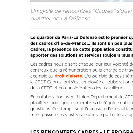
Un cycle de rencontres "Cadres" s'ouvri
quartier de La Défense.
Le quartier de Paris-La Défense est le premier qu
des cadres d'Île-de-France... Ils sont un peu plus
Cadres, la présence de cette population constit
apporter des solutions et services toujours plus
Les cadres nous disent chaque jour leur volonté de l
centraux que la rémunération ou la charge de travai
exemple au
droit d'alerte
. L'ensemble de ces théma
la CFDT Cadres, qui s'est employée à l'élaboration 
de la CFDT et en considération des travailleurs.
En collaboration avec l'Union Départementale CFDT
planifiées pour que les membres de l'équipe natio
questions. Ces temps sont l'occasion d'interactions
telles passerelles y est vitale afin de porter le dialo
LES RENCONTRES CADRES - LE PROGR