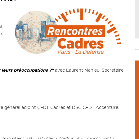
nt
ez
t leurs préoccupations ?"
avec Laurent Mahieu, Secrétaire
e général adjoint CFDT Cadres et DSC CFDT Accenture.
Secrétaire nationale CFDT Cadres et vice-présidente