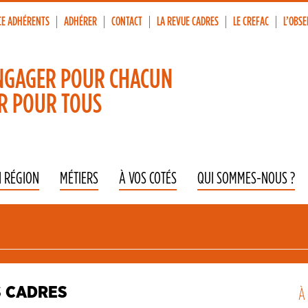
CE ADHÉRENTS
ADHÉRER
CONTACT
LA REVUE CADRES
LE CREFAC
L’OBSE
p
vigation
NGAGER POUR CHACUN
R POUR TOUS
N RÉGION
MÉTIERS
À VOS COTÉS
QUI SOMMES-NOUS ?
S CADRES
À