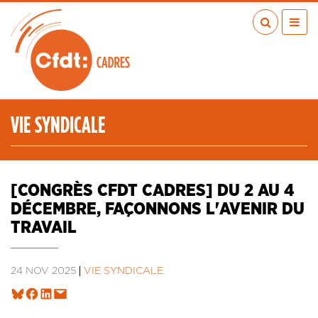
Aller
au
contenu
principal
ACTUALITÉS
PUBLICATIONS
MÉDIAS
VIE SYNDICALE
EN RÉGION
MÉTIERS
À VOS COTÉS
[CONGRÈS CFDT CADRES] DU 2 AU 4
QUI SOMMES-NOUS ?
DÉCEMBRE, FAÇONNONS L'AVENIR DU
LES TRANSITIONS JUSTES
TRAVAIL
IA
ESPACE ADHÉRENTS
24 NOV 2025
VIE SYNDICALE
ADHÉRER