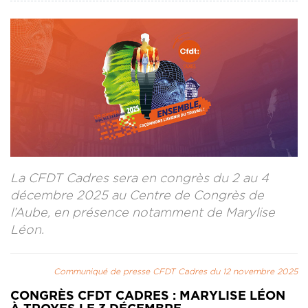
CONTACT
LA REVUE CADRES
LE CREFAC
L’OBSERVATOIRE DES CADRES
La CFDT Cadres sera en congrès du 2 au 4
décembre 2025 au Centre de Congrès de
l’Aube, en présence notamment de Marylise
Léon.
Communiqué de presse CFDT Cadres du 12 novembre 2025
CONGRÈS CFDT CADRES : MARYLISE LÉON