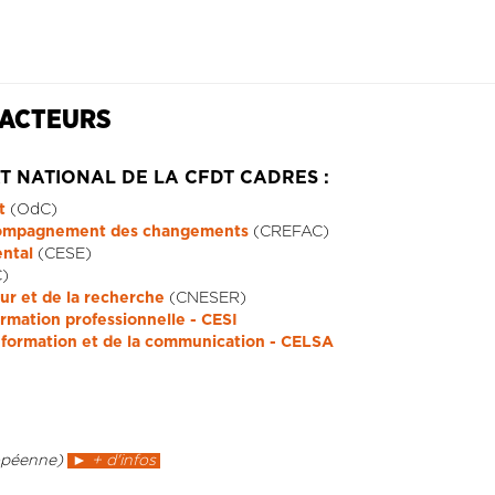
 ACTEURS
T NATIONAL DE LA CFDT CADRES :
t
(OdC)
ompagnement des changements
(CREFAC)
ental
(CESE)
)
ur et de la recherche
(CNESER)
mation professionnelle - CESI
information et de la communication - CELSA
ropéenne)
► + d'infos