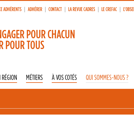
CE ADHÉRENTS
ADHÉRER
CONTACT
LA REVUE CADRES
LE CREFAC
L’OBSE
p
vigation
NGAGER POUR CHACUN
R POUR TOUS
N RÉGION
MÉTIERS
À VOS COTÉS
QUI SOMMES-NOUS ?