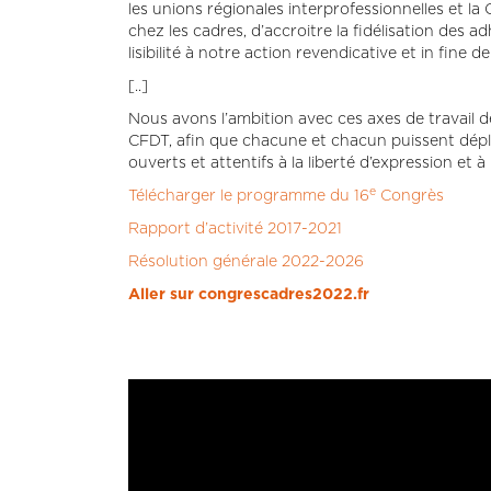
les unions régionales interprofessionnelles et l
chez les cadres, d’accroitre la fidélisation des
lisibilité à notre action revendicative et in fine 
[..]
Nous avons l’ambition avec ces axes de travail d
CFDT, afin que chacune et chacun puissent déploy
ouverts et attentifs à la liberté d’expression et 
e
Télécharger le programme du 16
Congrès
Rapport d’activité 2017-2021
Résolution générale 2022-2026
Aller sur congrescadres2022.fr