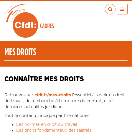
Aller
au
contenu
principal
ACTUALITÉS
PUBLICATIONS
MÉDIAS
MES DROITS
EN RÉGION
MÉTIERS
À VOS COTÉS
CONNAÎTRE MES DROITS
QUI SOMMES-NOUS ?
LES TRANSITIONS JUSTES
Retrouvez sur
cfdt.fr/mes-droits
l’essentiel à savoir en droit
du travail, de l’embauche à la rupture du contrat, et les
IA
dernières actualités juridiques.
ESPACE ADHÉRENTS
Tout le contenu juridique par thématiques :
ADHÉRER
Les normes en droit du travail
Les droits fondamentaux des salariés