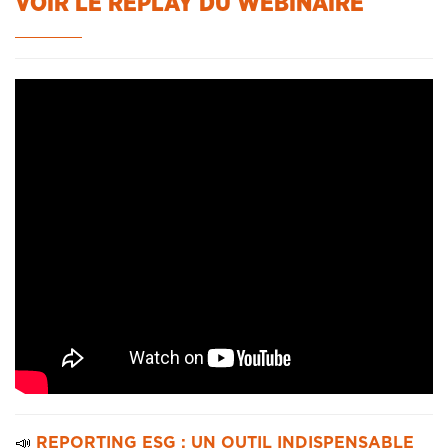
VOIR LE REPLAY DU WEBINAIRE
📣
REPORTING ESG : UN OUTIL INDISPENSABLE