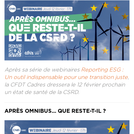
CONTACT
LA REVUE CADRES
LE CREFAC
L’OBSERVATOIRE DES CADRES
Après sa série de webinaires
Reporting ESG :
Un outil indispensable pour une transition juste
,
la CFDT Cadres dressera le 12 février prochain
un état de santé de la CSRD.
APRÈS OMNIBUS... QUE RESTE-T-IL ?