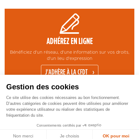
ADHÉREZ EN LIGNE
Bénéficiez d'un réseau, d'une information sur vos droits,
d'un lieu d'expression
J'ADHÈRE À LA CFDT
Gestion des cookies
Ce site utilise des cookies nécessaires au bon fonctionnement.
D’autres catégories de cookies peuvent être utilisées pour améliorer
votre expérience utilisateur ou réaliser des statistiques de
fréquentation du site.
CONTACT
MENTIONS LÉGALES
ESPACE PRESSE
GESTION COOKIES
Pied
Copyright © CFDT Cadres - 2026
Consentements certifiés par
de
Non merci
Je choisis
OK pour moi