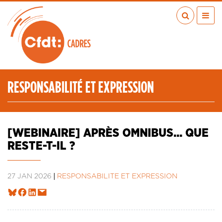
Aller
au
contenu
principal
ACTUALITÉS
PUBLICATIONS
MÉDIAS
RESPONSABILITÉ ET EXPRESSION
EN RÉGION
MÉTIERS
À VOS COTÉS
[WEBINAIRE] APRÈS OMNIBUS... QUE
QUI SOMMES-NOUS ?
RESTE-T-IL ?
LES TRANSITIONS JUSTES
IA
27 JAN 2026
RESPONSABILITÉ ET EXPRESSION
ESPACE ADHÉRENTS
ADHÉRER