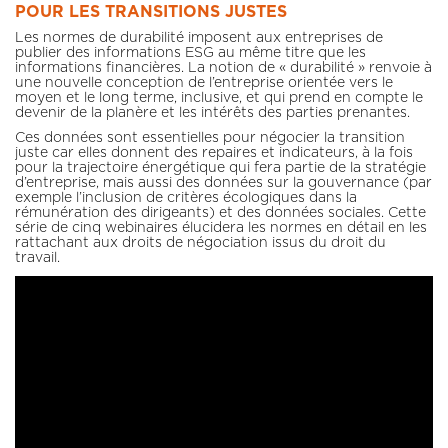
POUR LES TRANSITIONS JUSTES
Les normes de durabilité imposent aux entreprises de
publier des informations ESG au même titre que les
informations financières. La notion de « durabilité » renvoie à
une nouvelle conception de l’entreprise orientée vers le
moyen et le long terme, inclusive, et qui prend en compte le
devenir de la planère et les intérêts des parties prenantes.
Ces données sont essentielles pour négocier la transition
juste car elles donnent des repaires et indicateurs, à la fois
pour la trajectoire énergétique qui fera partie de la stratégie
d’entreprise, mais aussi des données sur la gouvernance (par
exemple l’inclusion de critères écologiques dans la
rémunération des dirigeants) et des données sociales. Cette
série de cinq webinaires élucidera les normes en détail en les
rattachant aux droits de négociation issus du droit du
travail.