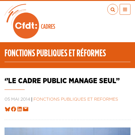
Aller
au
contenu
principal
ACTUALITÉS
PUBLICATIONS
MÉDIAS
FONCTIONS PUBLIQUES ET RÉFORMES
EN RÉGION
MÉTIERS
À VOS COTÉS
‘’LE CADRE PUBLIC MANAGE SEUL’’
QUI SOMMES-NOUS ?
LES TRANSITIONS JUSTES
05 MAI 2014
FONCTIONS PUBLIQUES ET RÉFORMES
IA
ESPACE ADHÉRENTS
ADHÉRER