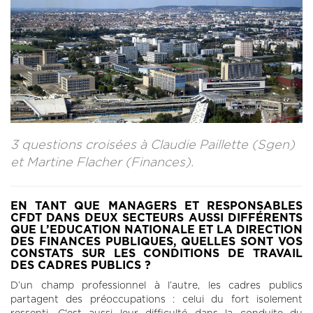
CONTACT
LA REVUE CADRES
LE CREFAC
L’OBSERVATOIRE DES CADRES
3 questions croisées à Claudie Paillette (Sgen)
et Martine Flacher (Finances).
EN TANT QUE MANAGERS ET RESPONSABLES
CFDT DANS DEUX SECTEURS AUSSI DIFFÉRENTS
QUE L’EDUCATION NATIONALE ET LA DIRECTION
DES FINANCES PUBLIQUES, QUELLES SONT VOS
CONSTATS SUR LES CONDITIONS DE TRAVAIL
DES CADRES PUBLICS ?
D’un champ professionnel à l’autre, les cadres publics
partagent des préoccupations : celui du fort isolement