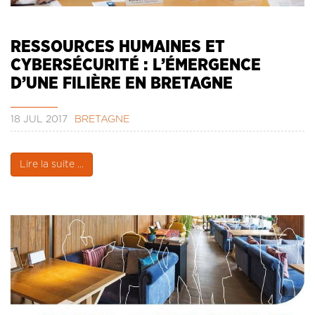
CONTACT
LA REVUE CADRES
RESSOURCES HUMAINES ET
LE CREFAC
CYBERSÉCURITÉ : L’ÉMERGENCE
L’OBSERVATOIRE DES CADRES
D’UNE FILIÈRE EN BRETAGNE
18 JUL 2017
BRETAGNE
Lire la suite ...