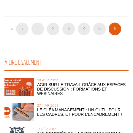
Pagination
Première
«
Page
‹
Page
1
Page
2
Page
3
Page
4
Page
5
Page
6
page
précédente
actuelle
À LIRE ÉGALEMENT
28 AVR 2022
AGIR SUR LE TRAVAIL GRÂCE AUX ESPACES
DE DISCUSSION : FORMATIONS ET
WEBINAIRES
27 MAR 2023
LE CLÉA MANAGEMENT : UN OUTIL POUR
LES CADRES, ET POUR L’ENCADREMENT !
13 FÉV 2017