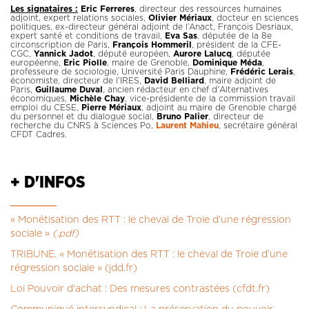
Les signataires :
Eric Ferreres
, directeur des ressources humaines
adjoint, expert relations sociales,
Olivier Mériaux
, docteur en sciences
politiques, ex-directeur général adjoint de l’Anact, François Desriaux,
expert santé et conditions de travail,
Eva Sas
, députée de la 8e
circonscription de Paris,
François Hommeril
, président de la CFE-
CGC,
Yannick Jadot
, député européen,
Aurore Lalucq
, députée
européenne,
Eric Piolle
, maire de Grenoble,
Dominique Méda
,
professeure de sociologie, Université Paris Dauphine,
Frédéric Lerais
,
économiste, directeur de l’IRES,
David Belliard
, maire adjoint de
Paris,
Guillaume Duval
, ancien rédacteur en chef d'Alternatives
économiques,
Michèle Chay
, vice-présidente de la commission travail
emploi du CESE,
Pierre Mériaux
, adjoint au maire de Grenoble chargé
du personnel et du dialogue social,
Bruno Palier
, directeur de
recherche du CNRS à Sciences Po,
Laurent Mahieu
, secrétaire général
CFDT Cadres.
+ D'INFOS
« Monétisation des RTT : le cheval de Troie d’une régression
sociale »
(.pdf)
TRIBUNE. « Monétisation des RTT : le cheval de Troie d’une
régression sociale » (jdd.fr)
Loi Pouvoir d'achat : Des mesures contrastées (cfdt.fr)