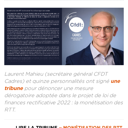
CONTACT
LA REVUE CADRES
LE CREFAC
L’OBSERVATOIRE DES CADRES
Laurent Mahieu (secrétaire général CFDT
Cadres) et quinze personnalités ont signé
une
tribune
pour dénoncer une mesure
dérogatoire adoptée dans le projet de loi de
finances rectificative 2022 : la monétisation des
RTT.
LIRE LA TRIBUNE
« MONÉTISATION DES RTT