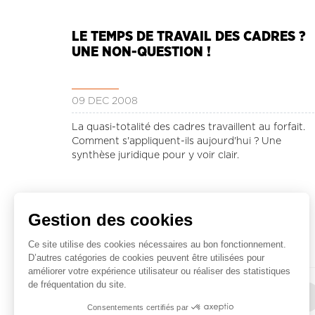
LE TEMPS DE TRAVAIL DES CADRES ?
UNE NON-QUESTION !
09 DÉC 2008
La quasi-totalité des cadres travaillent au forfait.
Comment s'appliquent-ils aujourd'hui ? Une
synthèse juridique pour y voir clair.
Gestion des cookies
Lire la suite ...
Ce site utilise des cookies nécessaires au bon fonctionnement.
D’autres catégories de cookies peuvent être utilisées pour
améliorer votre expérience utilisateur ou réaliser des statistiques
Pagination
de fréquentation du site.
Première
« Premier
Page
‹
Pa
4
page
précéden
Consentements certifiés par