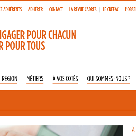
CE ADHÉRENTS
ADHÉRER
CONTACT
LA REVUE CADRES
LE CREFAC
L’OBSE
p
vigation
NGAGER POUR CHACUN
R POUR TOUS
N RÉGION
MÉTIERS
À VOS COTÉS
QUI SOMMES-NOUS ?
À