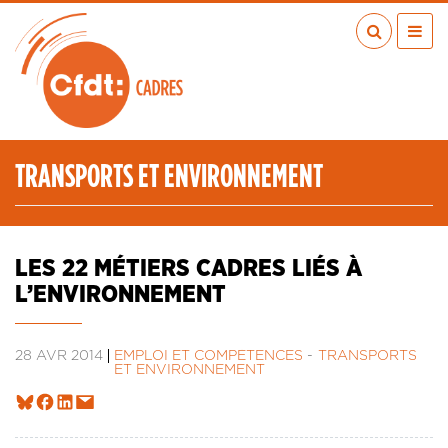
Aller
au
contenu
principal
ACTUALITÉS
PUBLICATIONS
MÉDIAS
TRANSPORTS ET ENVIRONNEMENT
EN RÉGION
MÉTIERS
À VOS COTÉS
LES 22 MÉTIERS CADRES LIÉS À
QUI SOMMES-NOUS ?
L’ENVIRONNEMENT
LES TRANSITIONS JUSTES
IA
28 AVR 2014
EMPLOI ET COMPÉTENCES
TRANSPORTS
ET ENVIRONNEMENT
ESPACE ADHÉRENTS
ADHÉRER