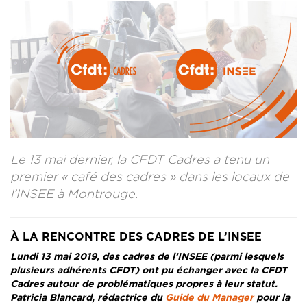
CONTACT
LA REVUE CADRES
LE CREFAC
L’OBSERVATOIRE DES CADRES
Le 13 mai dernier, la CFDT Cadres a tenu un
premier « café des cadres » dans les locaux de
l’INSEE à Montrouge.
À LA RENCONTRE DES CADRES DE L’INSEE
Lundi 13 mai 2019, des cadres de l’INSEE (parmi lesquels
plusieurs adhérents CFDT) ont pu échanger avec la CFDT
Cadres autour de problématiques propres à leur statut.
Patricia Blancard, rédactrice du
Guide du Manager
pour la