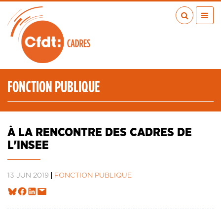
Aller
au
contenu
principal
ACTUALITÉS
PUBLICATIONS
MÉDIAS
FONCTION PUBLIQUE
EN RÉGION
MÉTIERS
À VOS COTÉS
À LA RENCONTRE DES CADRES DE
QUI SOMMES-NOUS ?
L'INSEE
LES TRANSITIONS JUSTES
IA
13 JUN 2019
FONCTION PUBLIQUE
ESPACE ADHÉRENTS
ADHÉRER