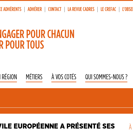
CE ADHÉRENTS
ADHÉRER
CONTACT
LA REVUE CADRES
LE CREFAC
L’OBSE
p
vigation
NGAGER POUR CHACUN
R POUR TOUS
N RÉGION
MÉTIERS
À VOS COTÉS
QUI SOMMES-NOUS ?
CIVILE EUROPÉENNE A PRÉSENTÉ SES
À