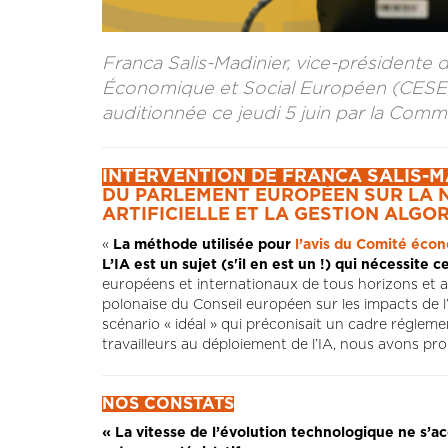
Franca Salis-Madinier, vice-présidente 
Économique et Social Européen (CESE)
auditionnée ce jeudi 5 juin par la Com
INTERVENTION DE FRANCA SALIS-M
DU PARLEMENT EUROPÉEN SUR LA N
ARTIFICIELLE ET LA GESTION ALGOR
«
La méthode utilisée pour
l’avis du Comité éco
L’IA est un sujet (s'il en est un !) qui nécessite
européens et internationaux de tous horizons et a 
polonaise du Conseil européen sur les impacts de l’I
scénario « idéal » qui préconisait un cadre réglemen
travailleurs au déploiement de l’IA, nous avons pro
NOS CONSTATS
« La vitesse de l’évolution technologique ne s’ac