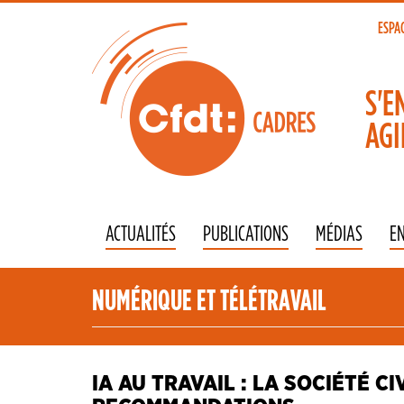
Aller
au
ESPA
To
contenu
principal
na
S'E
AGI
ACTUALITÉS
PUBLICATIONS
MÉDIAS
E
NUMÉRIQUE ET TÉLÉTRAVAIL
IA AU TRAVAIL : LA SOCIÉTÉ 