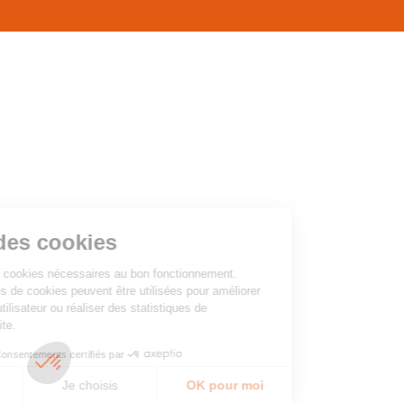
CONTACT
de
LA REVUE CADRES
page
LE CREFAC
L’OBSERVATOIRE DES CADRES
on des cookies
ise des cookies nécessaires au bon fonctionnement.
égories de cookies peuvent être utilisées pour améliorer
ence utilisateur ou réaliser des statistiques de
n du site.
Consentements certifiés par
rci
Je choisis
OK pour moi