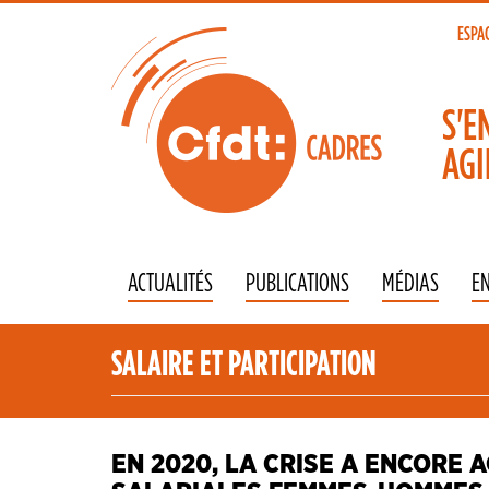
Aller
au
ESPA
To
contenu
principal
na
S'E
AGI
ACTUALITÉS
PUBLICATIONS
MÉDIAS
E
SALAIRE ET PARTICIPATION
EN 2020, LA CRISE A ENCORE 