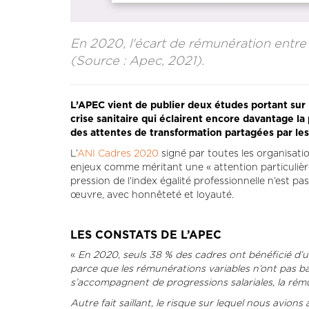
En 2020, l'écart de rémunération entr
(Source : Apec, 2021).
L’APEC vient de publier deux études portant sur le
crise sanitaire qui éclairent encore davantage la 
des attentes de transformation partagées par l
L’
ANI Cadres 2020
signé par toutes les organisatio
enjeux comme méritant une « attention particulière 
pression de l’index égalité professionnelle n’est pa
œuvre, avec honnêteté et loyauté.
LES CONSTATS DE L’APEC
«
En 2020, seuls 38 % des cadres ont bénéficié d’u
parce que les rémunérations variables n’ont pas ba
s’accompagnent de progressions salariales, la rému
Autre fait saillant, le risque sur lequel nous avions