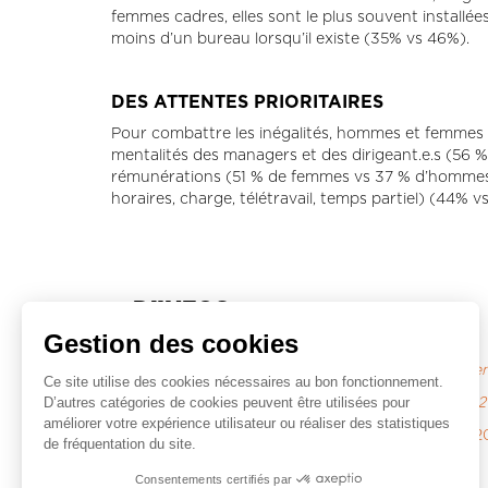
femmes cadres, elles sont le plus souvent installé
moins d’un bureau lorsqu’il existe (35% vs 46%).
DES ATTENTES PRIORITAIRES
Pour combattre les inégalités, hommes et femmes ca
mentalités des managers et des dirigeant.e.s (56
rémunérations (51 % de femmes vs 37 % d’hommes). P
horaires, charge, télétravail, temps partiel) (44% v
+ D'INFOS
Gestion des cookies
Baromètre de la rémunération des cadres - Septem
Ce site utilise des cookies nécessaires au bon fonctionnement.
D’autres catégories de cookies peuvent être utilisées pour
Femmes cadres et crise sanitaire - Septembre 2021
améliorer votre expérience utilisateur ou réaliser des statistiques
Accord national interprofessionnel du 28 février 2
de fréquentation du site.
Consentements certifiés par