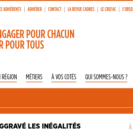
CE ADHÉRENTS
ADHÉRER
CONTACT
LA REVUE CADRES
LE CREFAC
L’OBSE
p
vigation
NGAGER POUR CHACUN
R POUR TOUS
N RÉGION
MÉTIERS
À VOS COTÉS
QUI SOMMES-NOUS ?
AGGRAVÉ LES INÉGALITÉS
À