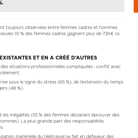
.
 sont toujours observées entre femmes cadres et hommes
020, seules 10 % des femmes cadres gagnent plus de 72K€ vs
EXISTANTES ET EN A CRÉÉ D’AUTRES
s situations professionnelles compliquées : conflit avec
rcèlement.
se sous le signe du stress (65 %), de l’extension du temps
gers (48 %).
bé les inégalités (55 % des femmes déclarant éprouver des
 hommes). La plus grande part des responsabilités
s.
isation matérielle du télétravail se fait en défaveur des