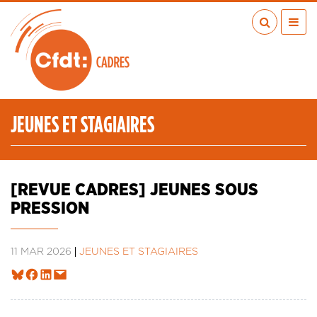
Aller
au
contenu
principal
ACTUALITÉS
PUBLICATIONS
MÉDIAS
JEUNES ET STAGIAIRES
EN RÉGION
MÉTIERS
À VOS COTÉS
[REVUE CADRES] JEUNES SOUS
QUI SOMMES-NOUS ?
PRESSION
LES TRANSITIONS JUSTES
IA
11 MAR 2026
JEUNES ET STAGIAIRES
ESPACE ADHÉRENTS
ADHÉRER