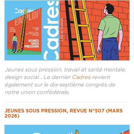
CONTACT
LA REVUE CADRES
LE CREFAC
L’OBSERVATOIRE DES CADRES
Jeunes sous pression, travail et santé mentale,
design social… Le dernier
Cadres
revient
également sur le dix-septième congrès de
notre union confédérale.
JEUNES SOUS PRESSION, REVUE N°507 (MARS
2026)