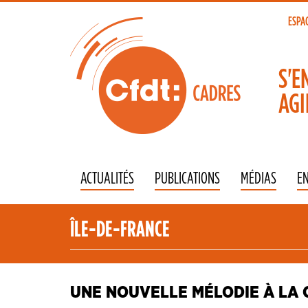
Aller
au
ESPA
To
contenu
principal
na
S'E
AGI
ACTUALITÉS
PUBLICATIONS
MÉDIAS
E
ÎLE-DE-FRANCE
UNE NOUVELLE MÉLODIE À LA 