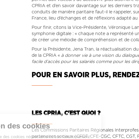
CPRIA et d’en savoir davantage sur les derniers tr
conduits de manière paritaire faut-il le rappeler, su
France, lieu d’échanges et de réflexions adapté au s
Pour finir, citons la Vice-Présidente, Véronique La
symphonie digitale : « chaque note a représenté u
de créer une mélodie de compréhension et de colla
Pour la Présidente, Jena Tran, la réactualisation 
de la CPRIA «
à donner vie à une vision du dialogue so
facile d’accès pour les salariés comme pour les diri
POUR EN SAVOIR PLUS, RENDE
LES CPRIA, C'EST QUOI ?
Gestion des cookies
Les Commissions Paritaires Régionales Interprofess
Ce site utilise des cookies nécessaires au bon fonctionnement.
partenaires sociaux (CFDT, CFE-CGC, CFTC, CGT, F