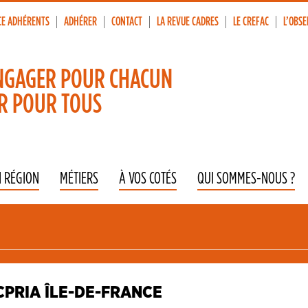
CE ADHÉRENTS
ADHÉRER
CONTACT
LA REVUE CADRES
LE CREFAC
L’OBSE
p
vigation
NGAGER POUR CHACUN
R POUR TOUS
N RÉGION
MÉTIERS
À VOS COTÉS
QUI SOMMES-NOUS ?
CPRIA ÎLE-DE-FRANCE