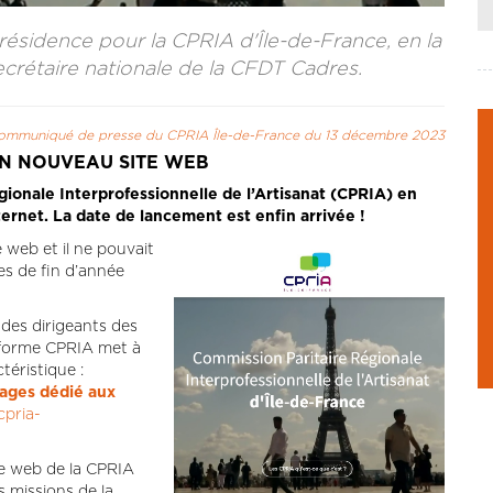
résidence pour la CPRIA d'Île-de-France, en la
crétaire nationale de la CFDT Cadres.
ommuniqué de presse du CPRIA Île-de-France du 13 décembre 2023
ON NOUVEAU SITE WEB
ionale Interprofessionnelle de l’Artisanat (CPRIA) en
nternet. La date de lancement est enfin arrivée !
 web et il ne pouvait
es de fin d’année
des dirigeants des
teforme CPRIA met à
éristique :
tages dédié aux
cpria-
te web de la CPRIA
s missions de la