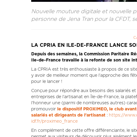
Nouvelle mouture digitale et nouvelle p
personne de Jena Tran pour la CFDT, se
C
LA CPRIA EN ILE-DE-FRANCE LANCE S
Depuis des semaines, la Commission Paritaire Rég
Ile-de-France travaille à la refonte de son site i
La CPRIA est très enthousiaste à propos de ce site
y avoir de meilleur moment que l’approche des fêt
pour le lancer !
Conçue pour répondre aux besoins des salariés et 
entreprises de l’artisanat en Île-de-France, la pla
l’honneur une (parmi de nombreuses autres) caract
promouvoir
le dispositif PROXIMEO, le club avan
salariés et dirigeants de l’artisanat
:
https://www.
idf.fr/proximeo_france
En complément de cette offre différenciante, le si
permet aux visiteurs de découvrir plus aisément le