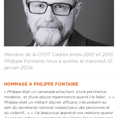
CONTACT
LA REVUE CADRES
LE CREFAC
L’OBSERVATOIRE DES CADRES
Membre de la CFDT Cadres entre 2001 et 2013,
Philippe Fontaine nous a quittés le mercredi 10
janvier 2024.
HOMMAGE À PHILIPPE FONTAINE
« Philippe était un camarade attachant, d'une pertinence
modeste... et d'une douce impertinence quand il le fallait… ». «
Philippe était un militant discret, efficace, très présent au
sein du secrétariat national, respectueux des personnes et
du collectif… ». « J’ai beaucoup apprécié nos relations quand