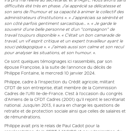
il a pris ma relève au secrétariat et à l’Agirc. Nous avons sans
difficultés été très en phase. J'ai apprécié sa délicatesse et
son sens de l'humour et sa capacité à animer le collectif des
administrateurs d'institutions ». « J’appréciais sa sérénité et
son côté parfois gentiment sarcastique... ». « Je garde le
souvenir d’une belle personne et d’un "compagnon" de
travail toujours disponible ». « C'était un bon camarade de
travail, un vif esprit critique et un expert travailleur ayant le
souci pédagogique ». « J'aimais aussi son calme et son recul
pour analyser les situations, et son humour. ».
Ce sont quelques témoignages ici rassemblés, par son
épouse Françoise, à la suite de l’annonce du décès de
Philippe Fontaine, le mercredi 10 janvier 2024.
Philippe, cadre à l’Inspection du Crédit agricole, militant
CFDT de son entreprise, était membre de la Commission
Cadres de l’URI Ile-de-France. C’est à l’occasion du congrès
d’Amiens de la CFDT Cadres (2001) qu’il rejoint le secrétariat
national. Jusqu’en 2013, il aura en charge les questions de
retraite et de protection sociale ainsi que celles de salaires et
de rémunérations.
Philippe avait pris le relais de Paul Cadot pour la