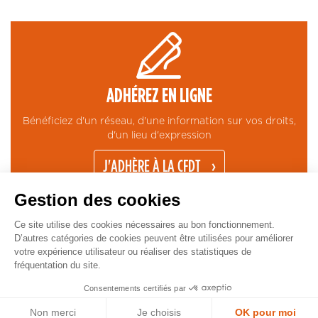
ADHÉREZ EN LIGNE
Bénéficiez d'un réseau, d'une information sur vos droits,
d'un lieu d'expression
J'ADHÈRE À LA CFDT
Gestion des cookies
Ce site utilise des cookies nécessaires au bon fonctionnement.
D’autres catégories de cookies peuvent être utilisées pour améliorer
votre expérience utilisateur ou réaliser des statistiques de
fréquentation du site.
CONTACT
MENTIONS LÉGALES
ESPACE PRESSE
GESTION COOKIES
Pied
Copyright © CFDT Cadres - 2026
Consentements certifiés par
de
Non merci
Je choisis
OK pour moi