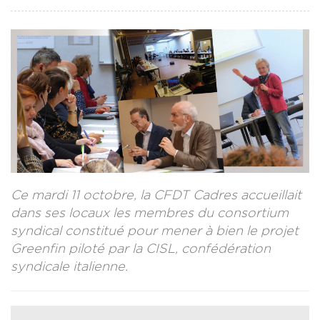
CONTACT
LA REVUE CADRES
LE CREFAC
L’OBSERVATOIRE DES CADRES
Ce mardi 11 octobre, la CFDT Cadres accueillait
dans ses locaux les membres du consortium
syndical constitué pour mener à bien le projet
Greenfin piloté par la CISL, confédération
syndicale italienne.