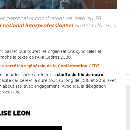
s et patronales concluaient en date du 28
 national interprofessionnel
portant diverses
nt passé) que toutes les organisations syndicales et
raphé le texte de l’ANI Cadres 2020.
lle secrétaire générale de la Confédération CFDT
.
l pour les cadres : elle fut la
cheffe de file de notre
nacité car celle-ci a duré tout au long de 2018 et 2019, avec
n aboutisse, avec engagement. Avec elle, la délégation
processus.
LISE LEON