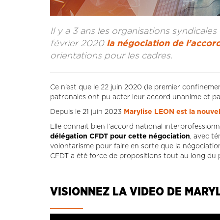
Il y a 3 ans les organisations syndicale
février 2020
la négociation de l’accord
orientations pour les cadres.
Ce n’est que le 22 juin 2020 (le premier confineme
patronales ont pu acter leur accord unanime et pa
Depuis le 21 juin 2023
Marylise LEON est la nouve
Elle connait bien l’accord national interprofessionne
délégation CFDT pour cette négociation
, avec té
volontarisme pour faire en sorte que la négociatio
CFDT a été force de propositions tout au long du 
VISIONNEZ LA VIDEO DE MARY