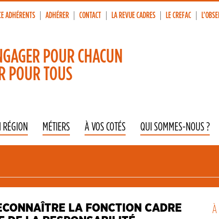
lative; padding-bottom: 56.25%; padding-top: 0; height: 0;"><ifra
CE ADHÉRENTS
ADHÉRER
CONTACT
LA REVUE CADRES
LE CREFAC
L’OBSE
p
vigation
NGAGER POUR CHACUN
R POUR TOUS
N RÉGION
MÉTIERS
À VOS COTÉS
QUI SOMMES-NOUS ?
ECONNAÎTRE LA FONCTION CADRE
À