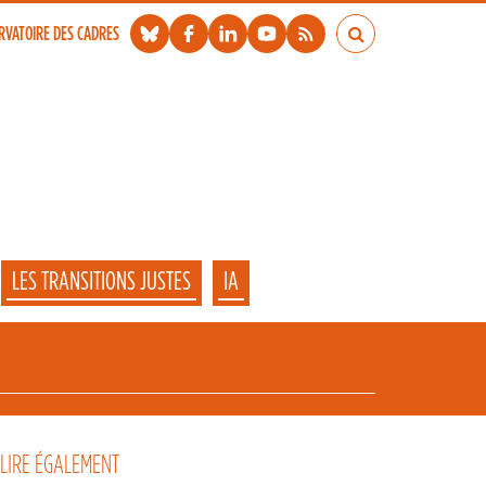
me title="Vidéo Présentation Formation E-learning ANI Cadres" fra
RVATOIRE DES CADRES
LES TRANSITIONS JUSTES
IA
 LIRE ÉGALEMENT